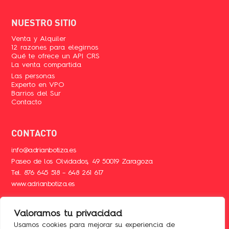
NUESTRO SITIO
Venta y
Alquiler
12 razones para elegirnos
Qué te ofrece un API CRS
La venta compartida
Las personas
Experto en VPO
Barrios del Sur
Contacto
CONTACTO
info@adrianbotiza.es
Paseo de los Olvidados, 49 50019 Zaragoza
Tel.
876 645 518
–
648 261 617
www.adrianbotiza.es
Valoramos tu privacidad
Usamos cookies para mejorar su experiencia de